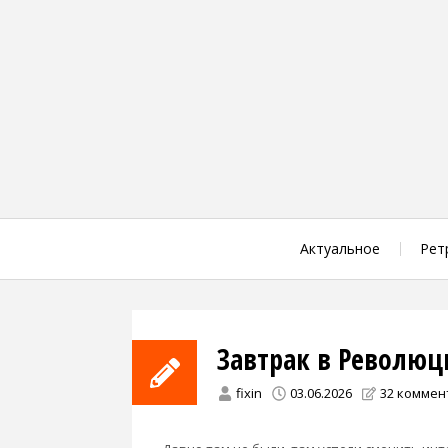
Skip
to
content
Актуальное
Рет
Завтрак в Революц
fixin
03.06.2026
32 коммен