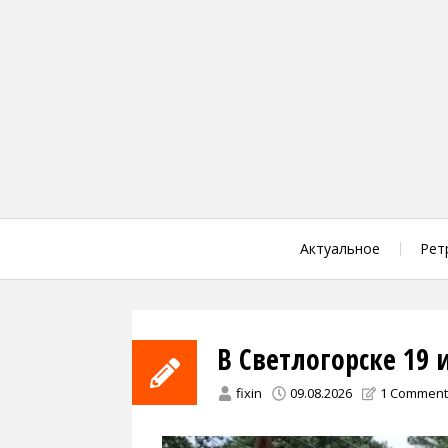
Skip
to
content
Актуальное
Рет
В Светлогорске 19 
fixin
09.08.2026
1 Comment