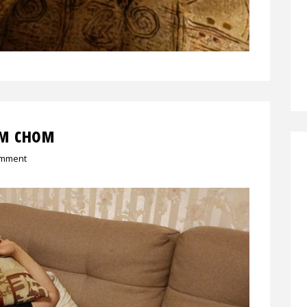
м сном
omment