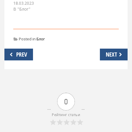
18.03.2023
В "Блог"
Posted in
Блог
Навигация
PREV
NEXT
по
записям
0
Рейтинг статьи