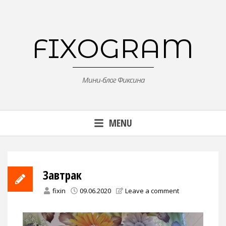
Skip
to
content
FIXOGRAM
Мини-блог Фиксина
MENU
Завтрак
fixin
09.06.2020
Leave a comment