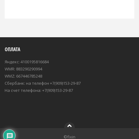
ОПЛАТА
Яндекс: 4100195816684
WMR: 883290290994
WMZ: 667446785248
Сбербанк: на телефон +7(909)153-29-87
На счет телефона: +7(909)153-29-87
©fixin