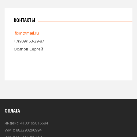
КОНТАКТЫ
fixin@mail.ru
+7(909)153-29-87
Осипов Сергей
ОПЛАТА
Яндекс: 4100195816684
WMR: 883290290994
WMZ: 667446785248