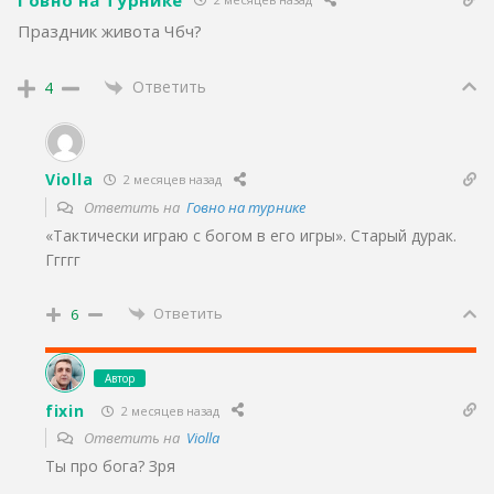
Праздник живота Чбч?
Ответить
4
Violla
2 месяцев назад
Ответить на
Говно на турнике
«Тактически играю с богом в его игры». Старый дурак.
Ггггг
Ответить
6
Автор
fixin
2 месяцев назад
Ответить на
Violla
Ты про бога? Зря