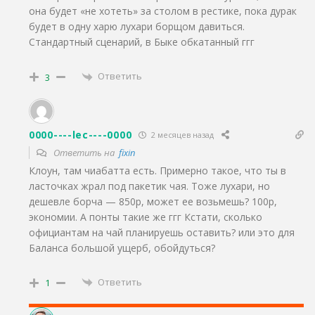
она будет «не хотеть» за столом в рестике, пока дурак
будет в одну харю лухари борщом давиться.
Стандартный сценарий, в Быке обкатанный ггг
Ответить
3
0000----lec----0000
2 месяцев назад
Ответить на
fixin
Клоун, там чиабатта есть. Примерно такое, что ты в
ласточках жрал под пакетик чая. Тоже лухари, но
дешевле борча — 850р, может ее возьмешь? 100р,
экономии. А понты такие же ггг Кстати, сколько
официантам на чай планируешь оставить? или это для
Баланса большой ущерб, обойдуться?
Ответить
1