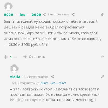
0000----lec----0000
2 месяцев назад
бля ты смешной. ну сходы, поржом с тебя. а че самый
дешевый раздел меню выбрал покрасоваться,
миллионэр? Борч за 950. ггг Я так понимаю, коза твоя
дома останется, ибо креветосы там тебе не по карману
— 2850 и 3950 рублей ггг
Ответить
4
Violla
2 месяцев назад
Ответить на
0000----lec----0000
А жаль если богиню свою не возьмет от таких трат и
прослезиться может. Хотя, всегда можно креветками
ее после во вкусно и точка накормить. Делов то))))