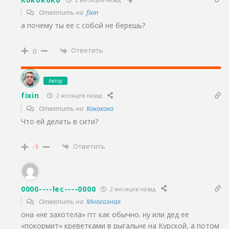
Ответить на
fixin
а почему ты ее с собой не берешь?
Ответить
0
Автор
fixin
2 месяцев назад
Ответить на
Кокококо
Что ей делать в сити?
Ответить
-1
0000----lec----0000
2 месяцев назад
Ответить на
Многознал
она «не захотела» ггг как обычно. ну или дед ее
«покормит» креветками в рыгальне на Курской, а потом