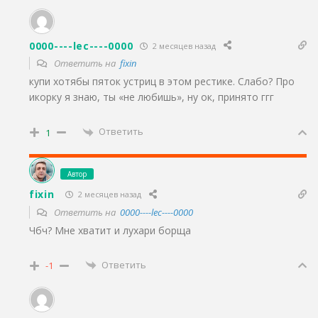
0000----lec----0000
2 месяцев назад
Ответить на
fixin
купи хотябы пяток устриц в этом рестике. Слабо? Про
икорку я знаю, ты «не любишь», ну ок, принято ггг
Ответить
1
Автор
fixin
2 месяцев назад
Ответить на
0000----lec----0000
Чбч? Мне хватит и лухари борща
Ответить
-1