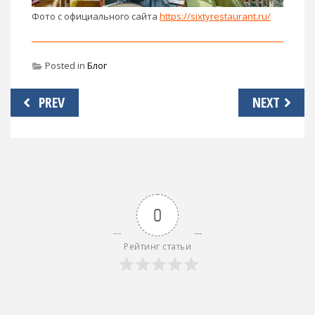
Фото с официального сайта
https://sixtyrestaurant.ru/
Posted in
Блог
Навигация
PREV
NEXT
по
записям
0
Рейтинг статьи