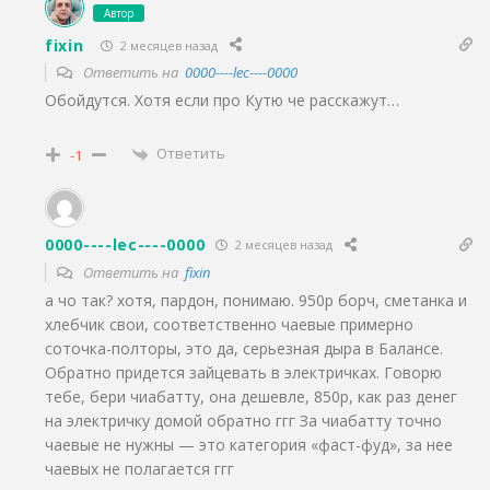
Автор
fixin
2 месяцев назад
Ответить на
0000----lec----0000
Обойдутся. Хотя если про Кутю че расскажут…
Ответить
-1
0000----lec----0000
2 месяцев назад
Ответить на
fixin
а чо так? хотя, пардон, понимаю. 950р борч, сметанка и
хлебчик свои, соответственно чаевые примерно
соточка-полторы, это да, серьезная дыра в Балансе.
Обратно придется зайцевать в электричках. Говорю
тебе, бери чиабатту, она дешевле, 850р, как раз денег
на электричку домой обратно ггг За чиабатту точно
чаевые не нужны — это категория «фаст-фуд», за нее
чаевых не полагается ггг