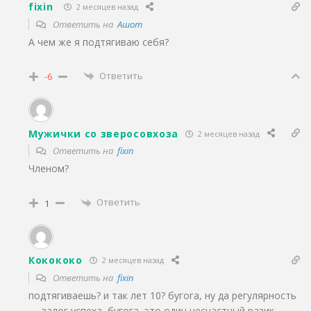
fixin
2 месяцев назад
Ответить на
Ашот
А чем же я подтягиваю себя?
Ответить
-6
Мужички со зверосовхоза
2 месяцев назад
Ответить на
fixin
Членом?
Ответить
1
Кокококо
2 месяцев назад
Ответить на
fixin
подтягиваешь? и так лет 10? бугога, ну да регулярность
— залог успеха, бугога, это один несчастный разик,