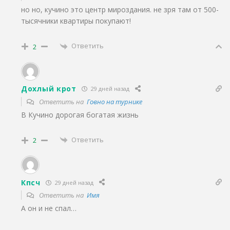
но но, кучино это центр мироздания. не зря там от 500-
тысячники квартиры покупают!
Ответить
2
Дохлый крот
29 дней назад
Ответить на
Говно на турнике
В Кучино дорогая богатая жизнь
Ответить
2
Кпсч
29 дней назад
Ответить на
Имя
А он и не спал…