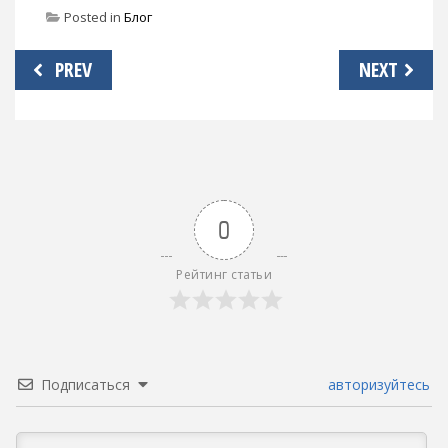
Posted in
Блог
Навигация
PREV
NEXT
по
записям
0
Рейтинг статьи
Подписаться
авторизуйтесь