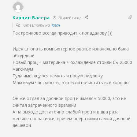
Карпин Валера
28 дней назад
Ответить на
Кпсч
Так кроилово всегда приводит к попадалову )))
Идея штопать компьютерное рванье изначально была
абсурдной
Новый проц + материнка + охлаждение стоили бы 25000
максимум
Туда имеющуюся память и новую видюшку
Максимум час работы, это если почистить всё хорошо
Он же отдал за дрянной проц и шмелям 50000, это не
считая затраченного времени
А на выходе достаточно слабый проц и в два раза
меньше оперативки, причем оперативки самой дрянной
дешевой