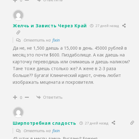
0
Желчь и Зависть Через Край
27 дней назад
Ответить на
fixin
Да не, не 1,500 даешь а 15,000 в день. 45000 рублей в
месяц это почти $600. Пиздаболище. А как даешь на
карточку переводишь или снимаешь и даешь наликом?
Тане тоже даешь столько же? А жене в 2-3 раза
больше?? Бугага! Клинический идиот, очень любит
изображать мецената и покровителя.
Ответить
0
Ширпотребная сладость
27 дней назад
Ответить на
fixin
45 штук в месяц даешь Руслану? Брехня