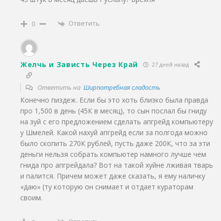
Ответить
0
Желчь и Зависть Через Край
27 дней назад
Ответить на
Ширпотребная сладость
Конечно пиздеж. Если бы это хоть близко была правда
про 1,500 в день (45К в месяц), то сын послал бы гниду
на зуй с его предложением сделать апгрейд компьютеру
у Шмелей. Какой нахуй апгрейд если за полгода можно
было скопить 270К рублей, пусть даже 200К, что за эти
деньги нельзя собрать компьютер намного лучше чем
гнида про апгрейдала? Вот на такой хуйне лживая тварь
и палится. Причем может даже сказать, я ему наличку
«даю» (ту которую он снимает и отдает кураторам
своим.