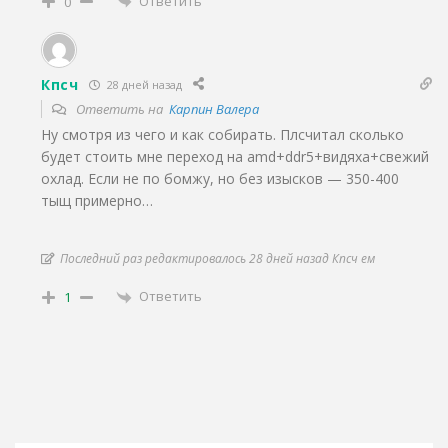
Ответить
0
Кпсч
28 дней назад
Ответить на
Карпин Валера
Ну смотря из чего и как собирать. Плсчитал сколько
будет стоить мне переход на amd+ddr5+видяха+свежий
охлад. Если не по бомжу, но без изысков — 350-400
тыщ примерно…
Последний раз редактировалось 28 дней назад Кпсч ем
Ответить
1