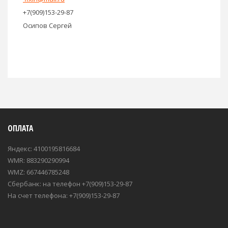
+7(909)153-29-87
Осипов Сергей
ОПЛАТА
Яндекс: 4100195816684
WMR: 883290290994
WMZ: 667446785248
Сбербанк: на телефон +7(909)153-29-87
На счет телефона: +7(909)153-29-87