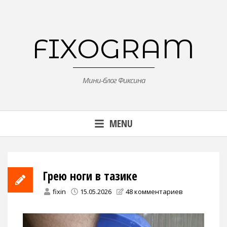
Skip
to
content
FIXOGRAM
Мини-блог Фиксина
MENU
Грею ноги в тазике
fixin
15.05.2026
48 комментариев