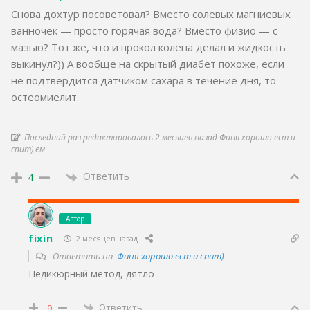
Снова дохтур посоветовал? Вместо солевых магниевых
ванночек — просто горячая вода? Вместо физио — с
мазью? Тот же, что и прокол колена делал и жидкость
выкинул?)) А вообще на скрытый диабет похоже, если
не подтвердится датчиком сахара в течение дня, то
остеомиелит.
Последний раз редактировалось 2 месяцев назад Финя хорошо ест и
спит) ем
Ответить
4
Автор
fixin
2 месяцев назад
Ответить на
Финя хорошо ест и спит)
Педикюрный метод, дятло
Ответить
-9