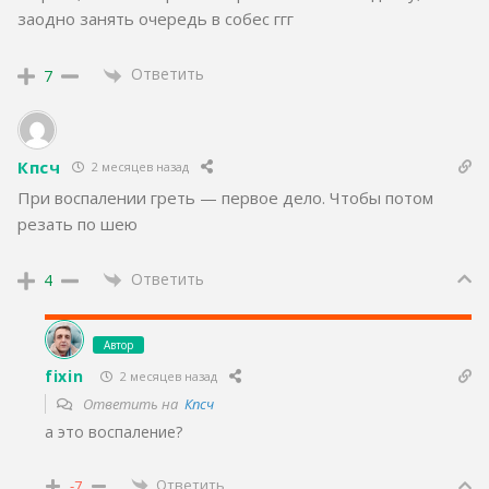
заодно занять очередь в собес ггг
Ответить
7
Кпсч
2 месяцев назад
При воспалении греть — первое дело. Чтобы потом
резать по шею
Ответить
4
Автор
fixin
2 месяцев назад
Ответить на
Кпсч
а это воспаление?
Ответить
-7