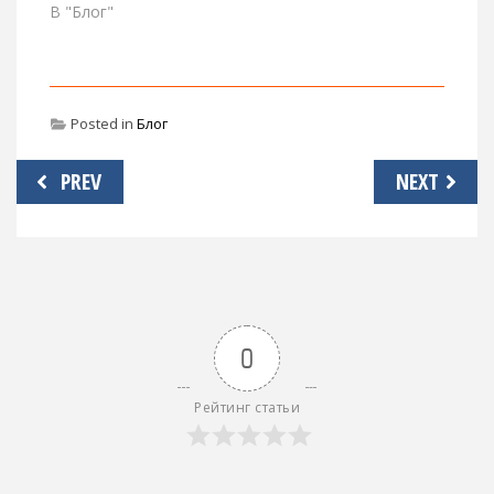
В "Блог"
Posted in
Блог
Навигация
PREV
NEXT
по
записям
0
Рейтинг статьи