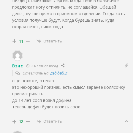
Пиздец старикашке. Сергей, когда тебе в больничке
предложат ногу отпилить, не соглашайся. Обещай
денег, лучше прямо в приемном отделении. Тогда хоть
условия получше будут. Когда будешь знать, куда
скорая везет, пиши сюда
Ответить
11
Вэнс
2 месяцев назад
Ответить на
Дед дeбил
еще похоже, отекло
это нехороший признак, есть смысл заранее колясочку
присматривать
до 14 лет сося возил дофина
теперь дофин будет возить сосю
Ответить
12