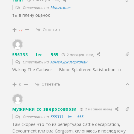
Ответить на
Многознал
ты в плену оценок
Ответить
-7
555333----lec----555
2 месяцев назад
Ответить на
Армен Джигарханян
Waking The Cadaver — Blood Splattered Satisfaction ггг
Ответить
0
Мужички со зверосовхоза
2 месяцев назад
Ответить на
555333----lec----555
Там скорее что-то из репертуара Cattle decapitation,
Devourment или виа Gorgasm, склоняюсь к последнему.