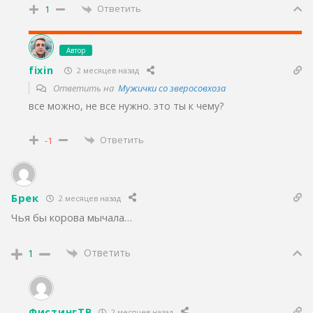
Ответить
1
Автор
fixin
2 месяцев назад
Ответить на
Мужички со зверосовхоза
все можно, не все нужно. это ты к чему?
Ответить
-1
Брек
2 месяцев назад
Чья бы корова мычала…
Ответить
1
ФистингТВ
2 месяцев назад