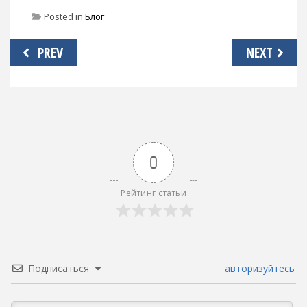
Posted in
Блог
Навигация
PREV
NEXT
по
записям
0
Рейтинг статьи
Подписаться
авторизуйтесь