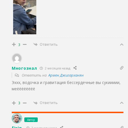
Ответить
3
Многознал
2 месяцев назад
Ответить на
Армен Джигарханян
Эххх, водочка и гравитация бессердечные вы сукиииии,
меёёёёёёёё
Ответить
3
Автор
fixin
2 месяцев назад