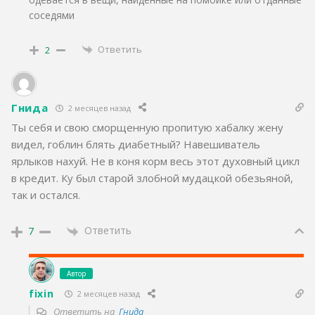
соседями
Ответить
2
Гнида
2 месяцев назад
Ты себя и свою сморщенную пропитую хабалку жену
видел, гоблин блять диабетный? Навешиватель
ярлыков нахуй. Не в коня корм весь этот духовный цикл
в кредит. Ку был старой злобной мудацкой обезьяной,
так и остался.
Ответить
7
Автор
fixin
2 месяцев назад
Ответить на
Гнида