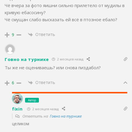
Чё вчера за фото яишни сильно прилетело от мудилы в
кривую ебасосину?
Чё смущан слабо высказать ей всё в птозное ебало?
Ответить
9
Говно на турнике
2 месяцев назад
Ты же не оцениваешь? или снова пиздабол?
Ответить
6
Автор
fixin
2 месяцев назад
Ответить на
Говно на турнике
целиком