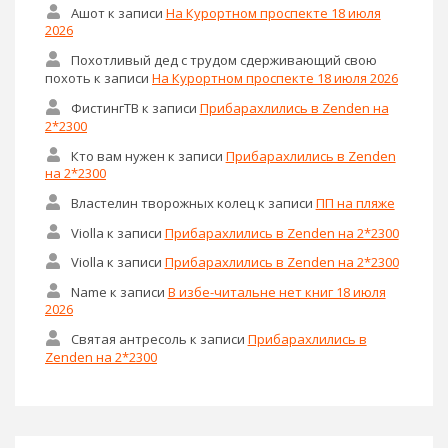
Ашот
к записи
На Курортном проспекте 18 июля
2026
Похотливый дед с трудом сдерживающий свою
похоть
к записи
На Курортном проспекте 18 июля 2026
ФистингТВ
к записи
Прибарахлились в Zenden на
2*2300
Кто вам нужен
к записи
Прибарахлились в Zenden
на 2*2300
Властелин творожных колец
к записи
ПП на пляже
Violla
к записи
Прибарахлились в Zenden на 2*2300
Violla
к записи
Прибарахлились в Zenden на 2*2300
Name
к записи
В избе-читальне нет книг 18 июля
2026
Святая антресоль
к записи
Прибарахлились в
Zenden на 2*2300