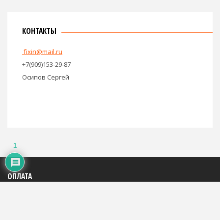
КОНТАКТЫ
fixin@mail.ru
+7(909)153-29-87
Осипов Сергей
1
ОПЛАТА
Яндекс: 4100195816684
WMR: 883290290994
WMZ: 667446785248