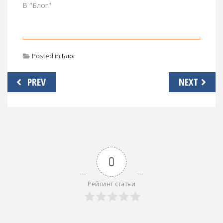
В "Блог"
Posted in
Блог
Навигация
PREV
NEXT
по
записям
0
Рейтинг статьи