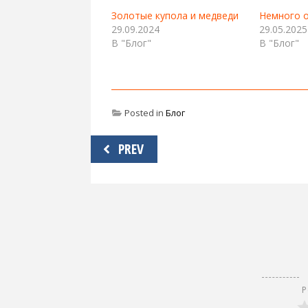
Золотые купола и медведи
Немного о
29.09.2024
29.05.2025
В "Блог"
В "Блог"
Posted in
Блог
Навигация
PREV
по
записям
Р