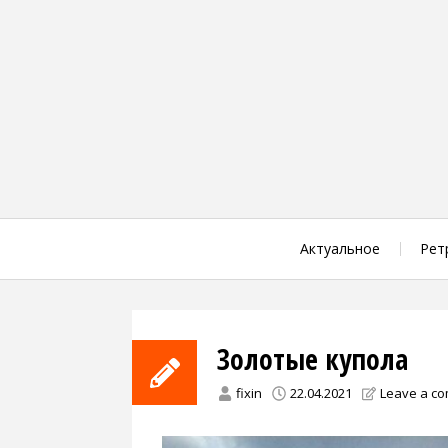
Skip
to
content
Актуальное
Рет
Золотые купола
fixin
22.04.2021
Leave a c