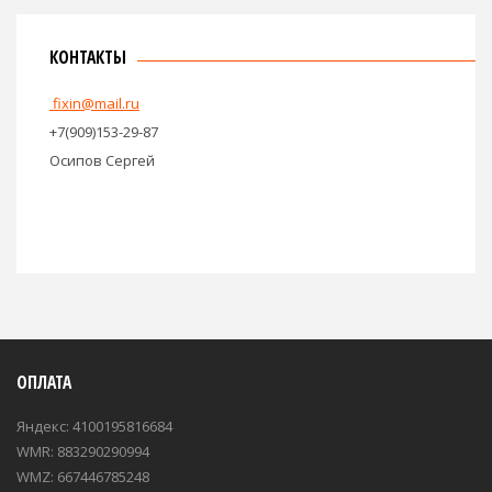
КОНТАКТЫ
fixin@mail.ru
+7(909)153-29-87
Осипов Сергей
ОПЛАТА
Яндекс: 4100195816684
WMR: 883290290994
WMZ: 667446785248