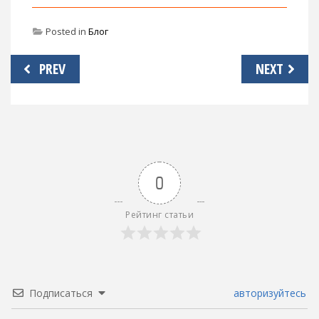
Posted in
Блог
Навигация
PREV
NEXT
по
записям
0
Рейтинг статьи
Подписаться
авторизуйтесь