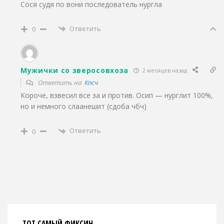
Сося судя по вони последователь нургла
Ответить
0
Мужички со зверосовхоза
2 месяцев назад
Ответить на
Кпсч
Короче, взвесил все за и против. Осип — нурглит 100%,
но и немного слаанешит (сдоба чбч)
Ответить
0
ТОТ САМЫЙ ФИКСИН