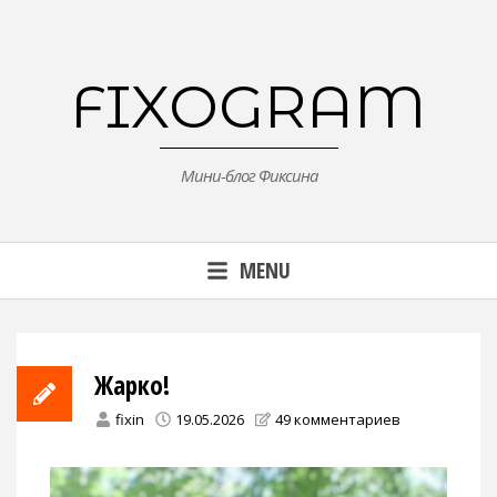
Skip
to
content
FIXOGRAM
Мини-блог Фиксина
MENU
Жарко!
fixin
19.05.2026
49 комментариев