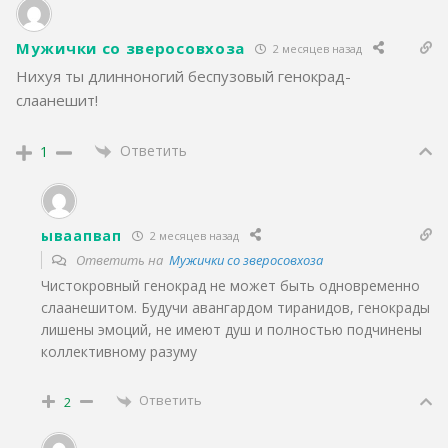
Мужички со зверосовхоза
2 месяцев назад
Нихуя ты длинноногий беспузовый генокрад-
слаанешит!
Ответить
1
ываапвап
2 месяцев назад
Ответить на
Мужички со зверосовхоза
Чистокровный генокрад не может быть одновременно
слаанешитом. Будучи авангардом тиранидов, генокрады
лишены эмоций, не имеют душ и полностью подчинены
коллективному разуму
Ответить
2