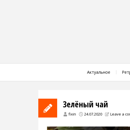
Skip
to
content
Актуальное
Рет
Зелёный чай
fixin
24.07.2020
Leave a c