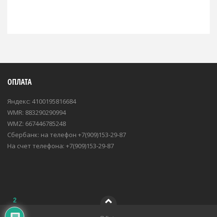
ОПЛАТА
Яндекс: 4100195816684
WMR: 883290290994
WMZ: 667446785248
Сбербанк: на телефон +7(909)153-29-87
На счет телефона: +7(909)153-29-87
2