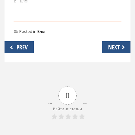
В "Блог"
Posted in
Блог
Навигация
PREV
NEXT
по
записям
0
Рейтинг статьи