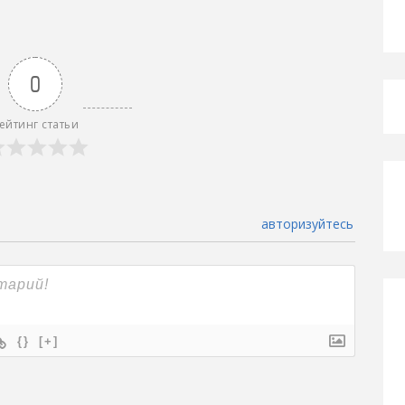
0
ейтинг статьи
авторизуйтесь
{}
[+]