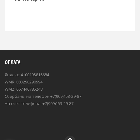
ОПЛАТА
Яндекс: 4100195816684
WMR: 883290290994
WMZ: 667446785248
Сбербанк: на телефон +7(909)153-29-87
На счет телефона: +7(909)153-29-87