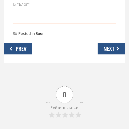
В "Блог"
Posted in
Блог
Навигация
PREV
NEXT
по
записям
0
Рейтинг статьи