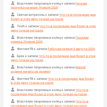
Властелин творожных колец
к записи
Ночная
прогулка на море 19 июля 2026
Святая антресоль
к записи
Что-то в последние дни
болит в этих двух точках на горле
Tvoih
к записи
Что-то в последние дни болит в этих
двух точках на горле
Властелин творожных колец
к записи
Покидая
номера 20 июля 2026
ФистингТВ
к записи
Рабочая неделя 3 августа 2026
Брек
к записи
Что-то в последние дни болит в этих
двух точках на горле
Властелин творожных колец
к записи
Малой
родине ничего не должен
ФистингТВ
к записи
Что-то в последние дни болит
в этих двух точках на горле
Властелин творожных колец
к записи
Что-то в
последние дни болит в этих двух точках на горле
Властелин творожных колец
к записи
Что-то в
последние дни болит в этих двух точках на горле