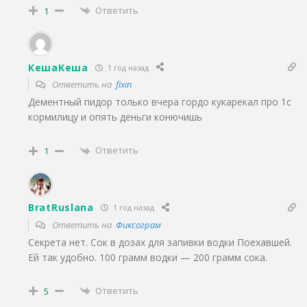
Ответить
1
КешаКеша
1 год назад
Ответить на
fixin
Дементный пидор только вчера гордо кукарекал про 1с
кормилицу и опять деньги конючишь
Ответить
1
BratRuslana
1 год назад
Ответить на
Фиксограм
Секрета нет. Сок в дозах для запивки водки Поехавшей.
Ей так удобно. 100 грамм водки — 200 грамм сока.
Ответить
5