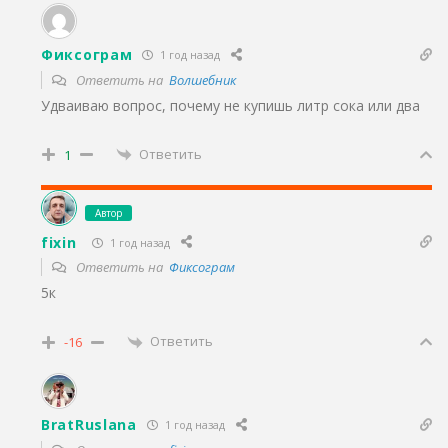
Фиксограм
1 год назад
Ответить на
Волшебник
Удваиваю вопрос, почему не купишь литр сока или два
Ответить
1
Автор
fixin
1 год назад
Ответить на
Фиксограм
5к
Ответить
-16
BratRuslana
1 год назад