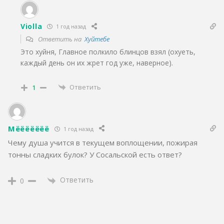
Violla
1 год назад
Ответить на
Хуйтебе
Это хуйня, Главное полкило блинцов взял (охуеть,
каждый день он их жрет год уже, наверное).
Ответить
1
Мёёёёёёё
1 год назад
Чему душа учится в текущем воплощении, пожирая
тонны сладких булок? У Сосальской есть ответ?
Ответить
0