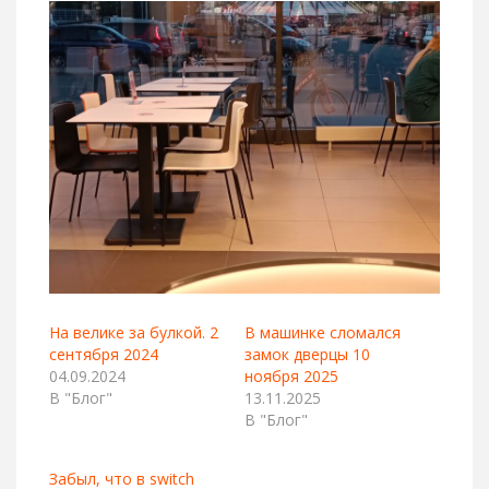
На велике за булкой. 2
В машинке сломался
сентября 2024
замок дверцы 10
04.09.2024
ноября 2025
В "Блог"
13.11.2025
В "Блог"
Забыл, что в switch