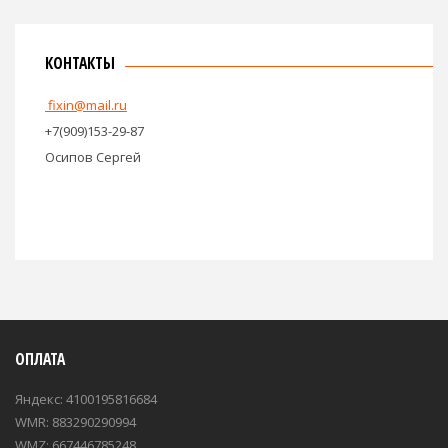
КОНТАКТЫ
fixin@mail.ru
+7(909)153-29-87
Осипов Сергей
ОПЛАТА
Яндекс: 4100195816684
WMR: 883290290994
WMZ: 667446785248