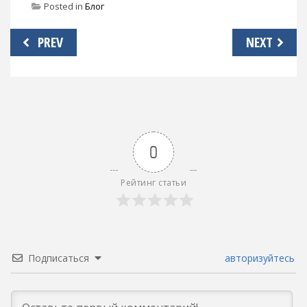
Posted in
Блог
Навигация
PREV
NEXT
по
записям
0
Рейтинг статьи
Подписаться
авторизуйтесь