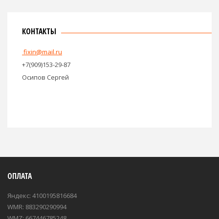
КОНТАКТЫ
fixin@mail.ru
+7(909)153-29-87
Осипов Сергей
ОПЛАТА
Яндекс: 4100195816684
WMR: 883290290994
WMZ: 667446785248