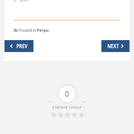
Posted in
Ретро
Навигация
PREV
NEXT
по
записям
0
Рейтинг статьи