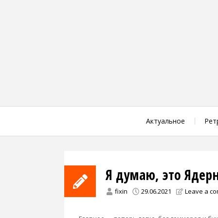
Skip
to
content
Актуальное
Рет
Я думаю, это Яде
fixin
29.06.2021
Leave a c