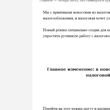
Главное — теперь легко, без геммороя и б