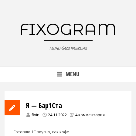
Skip
to
content
FIXOGRAM
Мини-блог Фиксина
MENU
Я — Бар1Ста
fixin
24.11.2022
4 комментария
Готовлю 1С вкусно, как кофе.