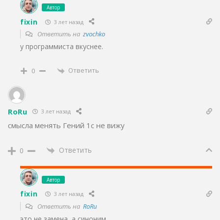
Автор
fixin
3 лет назад
Ответить на
zvochko
у программиста вкуснее.
Ответить
0
RoRu
3 лет назад
смысла менять Гений 1с не вижу
Ответить
0
Автор
fixin
3 лет назад
Ответить на
RoRu
это не замена, а синоним.