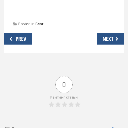
Posted in
Блог
Навигация
PREV
NEXT
по
записям
0
Рейтинг статьи