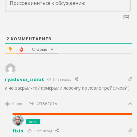
2
КОММЕНТАРИЕВ
Старые
ryadovoi_zidiot
3 лет назад
а че закрыл-то? прикрыли лавочку по ловле грейсиков? )
Ответить
0
Автор
fixin
3 лет назад