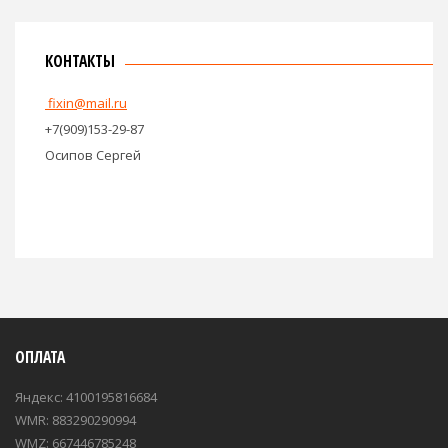
КОНТАКТЫ
fixin@mail.ru
+7(909)153-29-87
Осипов Сергей
ОПЛАТА
Яндекс: 4100195816684
WMR: 883290290994
WMZ: 667446785248