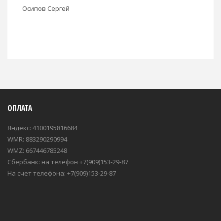
Осипов Сергей
ОПЛАТА
Яндекс: 4100195816684
WMR: 883290290994
WMZ: 667446785248
Сбербанк: на телефон +7(909)153-29-87
На счет телефона: +7(909)153-29-87