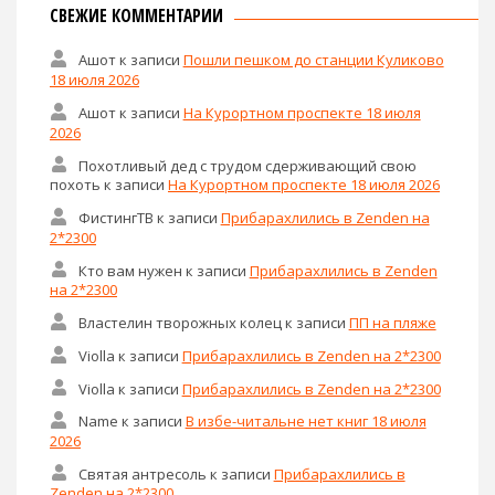
СВЕЖИЕ КОММЕНТАРИИ
Ашот
к записи
Пошли пешком до станции Куликово
18 июля 2026
Ашот
к записи
На Курортном проспекте 18 июля
2026
Похотливый дед с трудом сдерживающий свою
похоть
к записи
На Курортном проспекте 18 июля 2026
ФистингТВ
к записи
Прибарахлились в Zenden на
2*2300
Кто вам нужен
к записи
Прибарахлились в Zenden
на 2*2300
Властелин творожных колец
к записи
ПП на пляже
Violla
к записи
Прибарахлились в Zenden на 2*2300
Violla
к записи
Прибарахлились в Zenden на 2*2300
Name
к записи
В избе-читальне нет книг 18 июля
2026
Святая антресоль
к записи
Прибарахлились в
Zenden на 2*2300