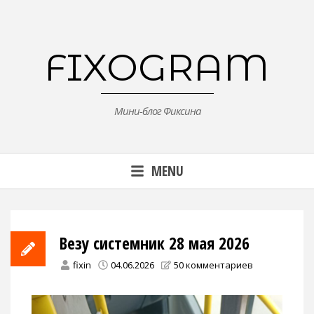
Skip
to
content
FIXOGRAM
Мини-блог Фиксина
MENU
Везу системник 28 мая 2026
fixin
04.06.2026
50 комментариев