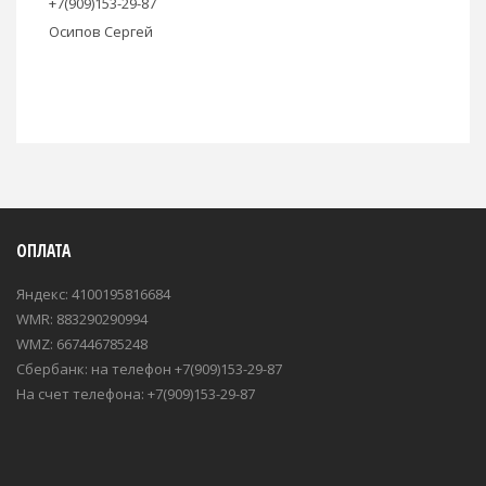
+7(909)153-29-87
Осипов Сергей
ОПЛАТА
Яндекс: 4100195816684
WMR: 883290290994
WMZ: 667446785248
Сбербанк: на телефон +7(909)153-29-87
На счет телефона: +7(909)153-29-87