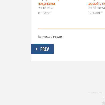
покупками
домой с п
23.10.2023
02.01.2024
В "Блог"
В "Блог"
Posted in
Блог
Навигация
PREV
по
записям
Р