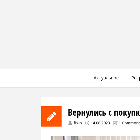
Skip
to
content
Актуальное
Рет
Вернулись с покуп
fixin
14.08.2023
1 Comment