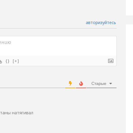
авторизуйтесь
{}
[+]
Старые
таны натягивал