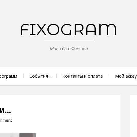
FIXOGRAM
Мини-блог Фиксина
рограмм
События
Контакты и оплата
Мой аккау
ди…
omment