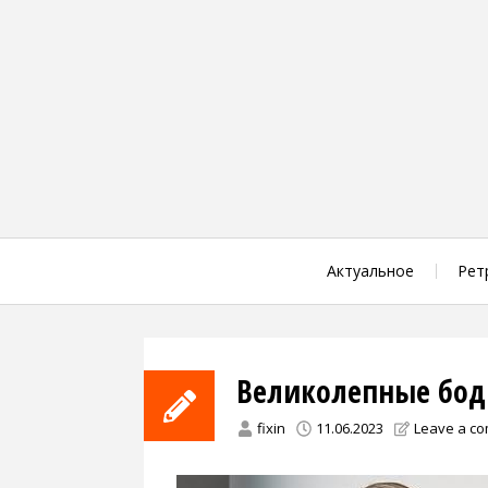
Skip
to
content
Актуальное
Рет
Великолепные бо
fixin
11.06.2023
Leave a c