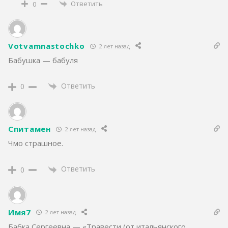
Ответить
0
Votvamnastochko
2 лет назад
Бабушка — бабуля
Ответить
0
Спитамен
2 лет назад
Чмо страшное.
Ответить
0
Имя7
2 лет назад
Бабка Сергеевна — «Травести (от итальянского