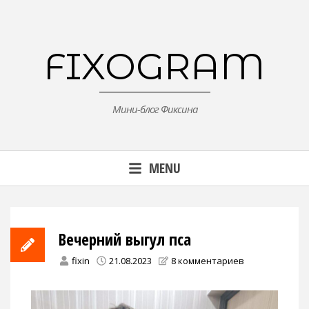
Skip
to
content
FIXOGRAM
Мини-блог Фиксина
MENU
Вечерний выгул пса
fixin
21.08.2023
8 комментариев