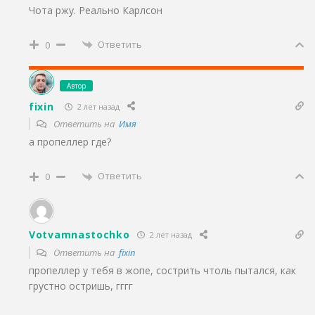
Чота ржу. Реально Карлсон
Ответить
0
Автор
fixin
2 лет назад
Ответить на
Имя
а пропеллер где?
Ответить
0
Votvamnastochko
2 лет назад
Ответить на
fixin
пропеллер у тебя в жопе, сострить чтоль пытался, как
грустно остришь, гггг