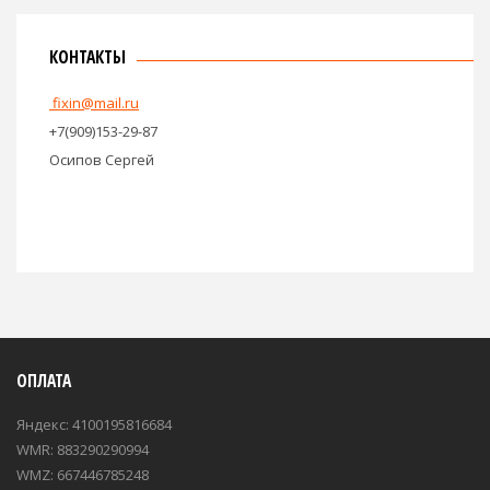
КОНТАКТЫ
fixin@mail.ru
+7(909)153-29-87
Осипов Сергей
ОПЛАТА
Яндекс: 4100195816684
WMR: 883290290994
WMZ: 667446785248