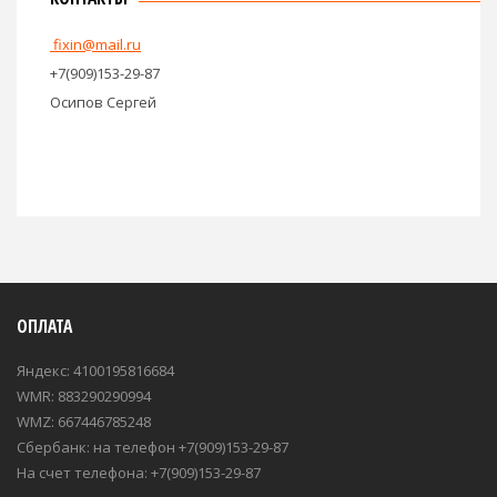
fixin@mail.ru
+7(909)153-29-87
Осипов Сергей
ОПЛАТА
Яндекс: 4100195816684
WMR: 883290290994
WMZ: 667446785248
Сбербанк: на телефон +7(909)153-29-87
На счет телефона: +7(909)153-29-87