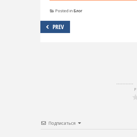
Posted in
Блог
Навигация
PREV
по
записям
Р
Подписаться