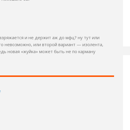
азряжается и не держит аж до мфц? ну тут или
о невозможно, или второй вариант — изолента,
ведь новая «жуйка» может быть не по карману
е