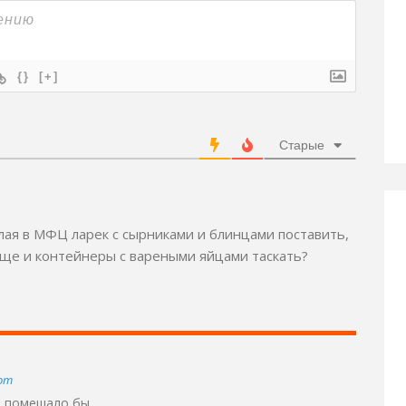
{}
[+]
Старые
ая в МФЦ ларек с сырниками и блинцами поставить,
 еще и контейнеры с вареными яйцами таскать?
от
е помешало бы.