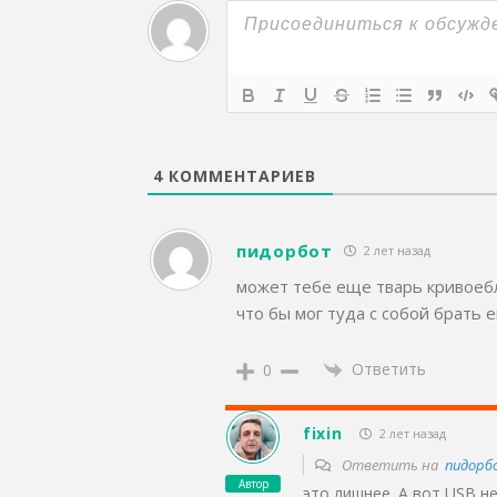
4
КОММЕНТАРИЕВ
пидорбот
2 лет назад
может тебе еще тварь кривоебл
что бы мог туда с собой брать
Ответить
0
fixin
2 лет назад
Ответить на
пидорб
Автор
это лишнее. А вот USB н