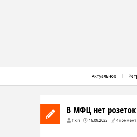
Skip
to
content
Актуальное
Рет
В МФЦ нет розеток
fixin
16.09.2023
4 коммент