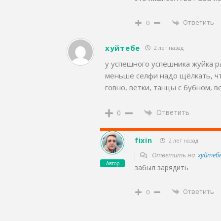
Ответить
0
хуйтебе
2 лет назад
у успешного успешника жуйка р
меньше селфи надо щёлкать, чт
говно, ветки, танцы с бубном, 
Ответить
0
fixin
2 лет назад
Ответить на
хуйтеб
Автор
забыл зарядить
Ответить
0