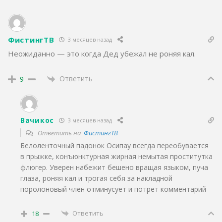
ФистингТВ
3 месяцев назад
Неожиданно — это когда Дед убежал не роняя кал.
Ответить
9
Вачикос
3 месяцев назад
Ответить на
ФистингТВ
Белоленточный падонок Осипау всегда переобувается
в прыжке, конъюнктурная жирная немытая проститутка
флюгер. Уверен набежит бешено вращая языком, пуча
глаза, роняя кал и трогая себя за накладной
поролоновый член отминусует и потрет комментарий
Ответить
18