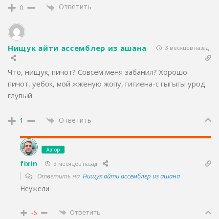
Ответить
0
Нищук айти ассемблер из ашана
3 месяцев назад
Что, нищук, пичот? Совсем меня забанил? Хорошо
пичот, уебок, мой жженую жопу, гигиена-с гыгыгы урод
глупый
Ответить
1
Автор
fixin
3 месяцев назад
Ответить на
Нищук айти ассемблер из ашана
Неужели
Ответить
-6