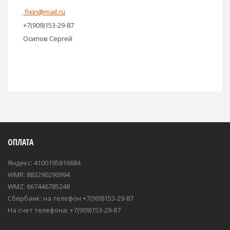
fixin@mail.ru
+7(909)153-29-87
Осипов Сергей
ОПЛАТА
Яндекс: 4100195816684
WMR: 883290290994
WMZ: 667446785248
Сбербанк: на телефон +7(909)153-29-87
На счет телефона: +7(909)153-29-87