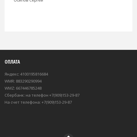
ОПЛАТА
Яндекс: 4100195816684
WMR: 883290290994
WMZ: 667446785248
Сбербанк: на телефон +7(909)153-29-87
На счет телефона: +7(909)153-29-87