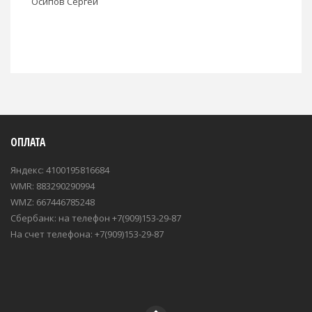
Осипов Сергей
ОПЛАТА
Яндекс: 4100195816684
WMR: 883290290994
WMZ: 667446785248
Сбербанк: на телефон +7(909)153-29-87
На счет телефона: +7(909)153-29-87