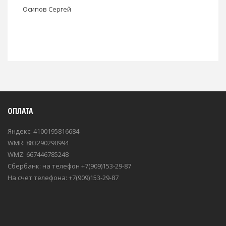
Осипов Сергей
ОПЛАТА
Яндекс: 4100195816684
WMR: 883290290994
WMZ: 667446785248
Сбербанк: на телефон +7(909)153-29-87
На счет телефона: +7(909)153-29-87