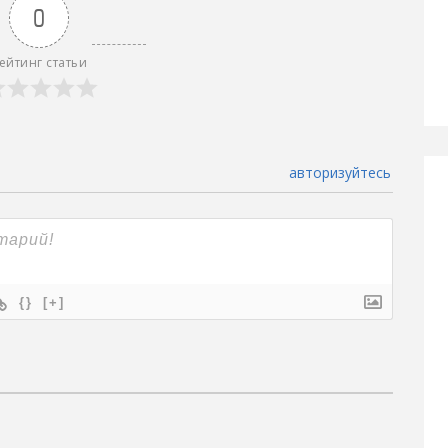
0
ейтинг статьи
авторизуйтесь
{}
[+]