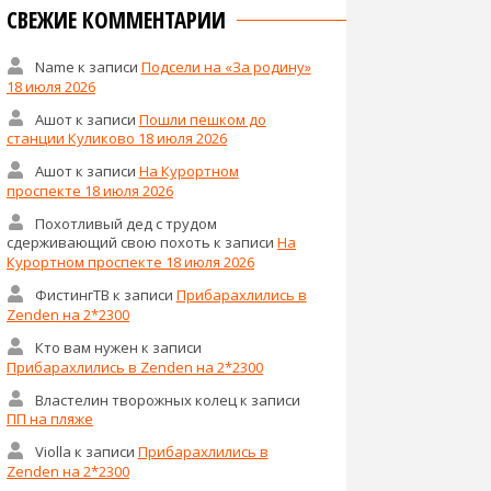
СВЕЖИЕ КОММЕНТАРИИ
Name
к записи
Подсели на «За родину»
18 июля 2026
Ашот
к записи
Пошли пешком до
станции Куликово 18 июля 2026
Ашот
к записи
На Курортном
проспекте 18 июля 2026
Похотливый дед с трудом
сдерживающий свою похоть
к записи
На
Курортном проспекте 18 июля 2026
ФистингТВ
к записи
Прибарахлились в
Zenden на 2*2300
Кто вам нужен
к записи
Прибарахлились в Zenden на 2*2300
Властелин творожных колец
к записи
ПП на пляже
Violla
к записи
Прибарахлились в
Zenden на 2*2300