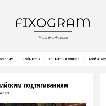
FIXOGRAM
Мини-блог Фиксина
рограмм
События
Контакты и оплата
Мой аккау
алийским подтягиваниям
omment