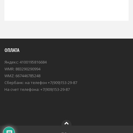
ОПЛАТА
Яндекс: 4100195816684
WMR: 883290290994
WMZ: 667446785248
Сбербанк: на телефон +7(909)153-29-87
На счет телефона: +7(909)153-29-87