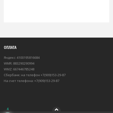
ОПЛАТА
Яндекс: 4100195816684
WMR: 883290290994
WMZ: 667446785248
Сбербанк: на телефон +7(909)153-29-87
На счет телефона: +7(909)153-29-87
4