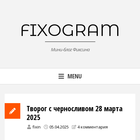
Skip
to
content
FIXOGRAM
Мини-блог Фиксина
MENU
Творог с черносливом 28 марта
2025
fixin
05.04.2025
4 комментария