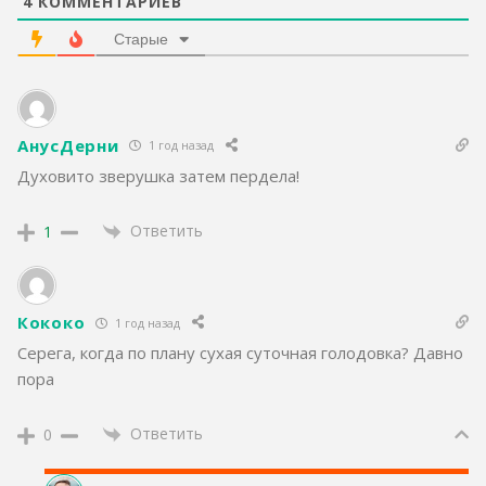
4
КОММЕНТАРИЕВ
Старые
АнусДерни
1 год назад
Духовито зверушка затем пердела!
Ответить
1
Кококо
1 год назад
Серега, когда по плану сухая суточная голодовка? Давно
пора
Ответить
0