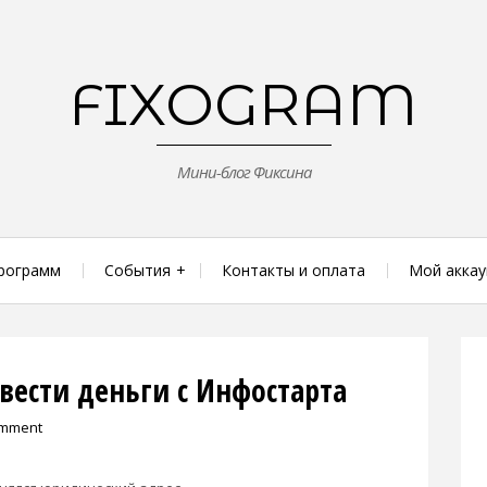
FIXOGRAM
Мини-блог Фиксина
рограмм
События
Контакты и оплата
Мой аккау
вести деньги с Инфостарта
omment