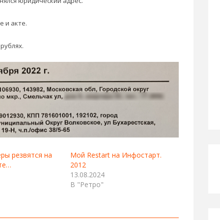
енялся юридический адрес.
е и акте.
 рублях.
ры резвятся на
Мой Restart на Инфостарт.
те…
2012
13.08.2024
В "Ретро"