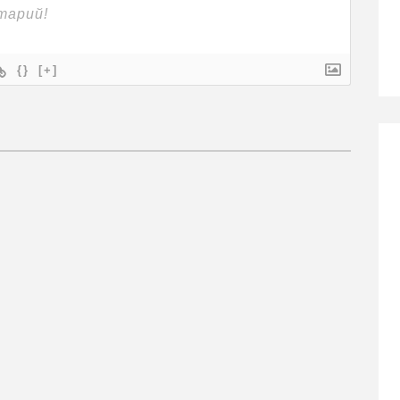
{}
[+]