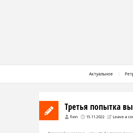
Skip
to
content
Актуальное
Рет
Третья попытка вы
fixin
15.11.2022
Leave a c