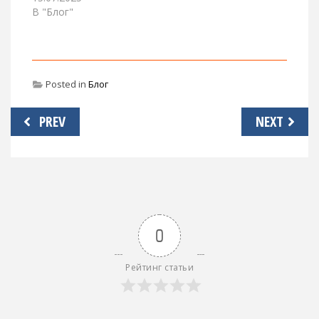
В "Блог"
Posted in
Блог
Навигация
PREV
NEXT
по
записям
0
Рейтинг статьи