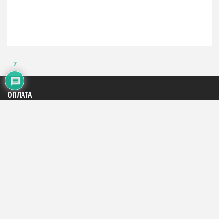
7
ОПЛАТА
Яндекс: 4100195816684
WMR: 883290290994
WMZ: 667446785248
Сбербанк: на телефон +7(909)153-29-87
На счет телефона: +7(909)153-29-87