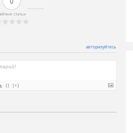
0
ейтинг статьи
авторизуйтесь
{}
[+]