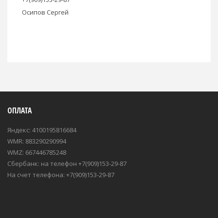
Осипов Сергей
ОПЛАТА
Яндекс: 4100195816684
WMR: 883290290994
WMZ: 667446785248
Сбербанк: на телефон +7(909)153-29-87
На счет телефона: +7(909)153-29-87