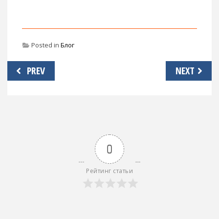
Posted in
Блог
Навигация
PREV
NEXT
по
записям
0
Рейтинг статьи